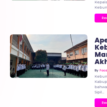
Kepal
Kebume
Re
Ape
Ke
Mar
No Comments
Ak
By
Fao
Kebum
Kabupa
bahwa 
Sipil...
Re