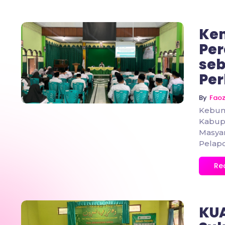
Ke
Pe
seb
No Comments
Pe
By
Fao
Kebum
Kabup
Masyar
Pelapo
Re
KUA