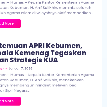
en – Humas – Kepala Kantor Kementerian Agama
ten Kebumen, H. Anif Solikhin, meminta seluruh
uh Agama Islam di wilayahnya aktif memberikan...
ad More
rtemuan APRI Kebumen,
pala Kemenag Tegaskan
an Strategis KUA
~
Januari 7, 2026
zan
en – Humas – Kepala Kantor Kementerian Agama
ten Kebumen, H. Anif Solikhin, menekankan
ngnya membangun mindset melayani bagi
r Sipil Negara...
ad More