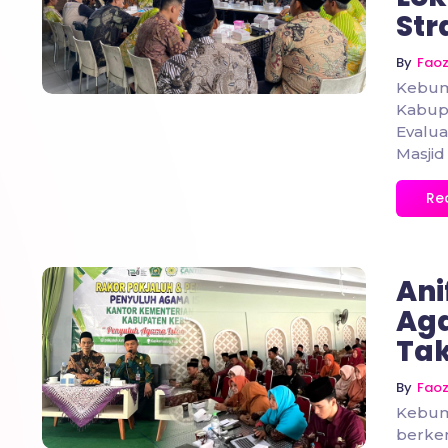
No Comments
Str
By
Fao
Kebum
Kabup
Evalua
Masjid
Re
Ani
Aga
Tak
No Comments
By
Fao
Kebum
berkem