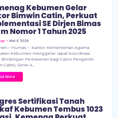
menag Kebumen Gelar
or Bimwin Catin, Perkuat
lementasi SE Dirjen Bimas
am Nomor 1 Tahun 2025
~
Mei 4, 2026
zan
en – Humas – Kantor Kementerian Agama
aten Kebumen menggelar rapat koordinasi
) Bimbingan Perkawinan bagi Calon Pengantin
 Catin), Senin 4...
ad More
gres Sertifikasi Tanah
kaf Kebumen Tembus 1023
asi, Kemenag Perkuat