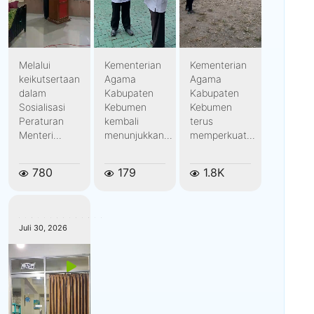
Melalui
Kementerian
Kementerian
keikutsertaan
Agama
Agama
dalam
Kabupaten
Kabupaten
Sosialisasi
Kebumen
Kebumen
Peraturan
kembali
terus
Menteri...
menunjukkan...
memperkuat...
780
179
1.8K
kemenagkebumen
Juli 30, 2026