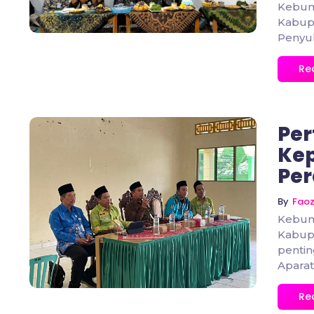
Kebum
Kabupa
Penyul
Re
Pe
Ke
Per
No Comments
By
Fao
Kebum
Kabupa
penti
Aparatu
Re