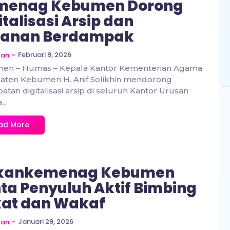
menag Kebumen Dorong
italisasi Arsip dan
yanan Berdampak
~
Februari 9, 2026
zan
en – Humas – Kepala Kantor Kementerian Agama
aten Kebumen H. Anif Solikhin mendorong
atan digitalisasi arsip di seluruh Kantor Urusan
..
ad More
kankemenag Kebumen
ta Penyuluh Aktif Bimbing
at dan Wakaf
~
Januari 29, 2026
zan