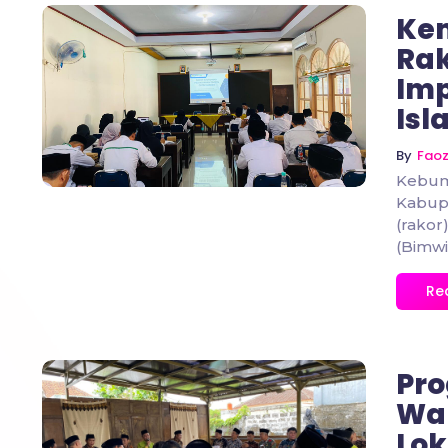
Ke
Rak
Imp
No Comments
Isl
By
Fao
Kebum
Kabup
(rakor
(Bimwin
Re
Pro
Wa
Lok