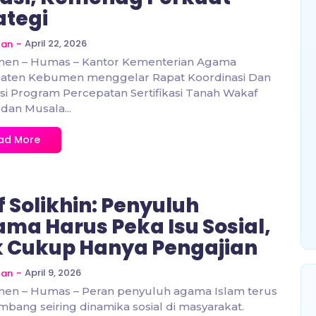
ategi
~
April 22, 2026
zan
en – Humas – Kantor Kementerian Agama
aten Kebumen menggelar Rapat Koordinasi Dan
si Program Percepatan Sertifikasi Tanah Wakaf
 dan Musala...
ad More
f Solikhin: Penyuluh
ma Harus Peka Isu Sosial,
 Cukup Hanya Pengajian
~
April 9, 2026
zan
en – Humas – Peran penyuluh agama Islam terus
bang seiring dinamika sosial di masyarakat.