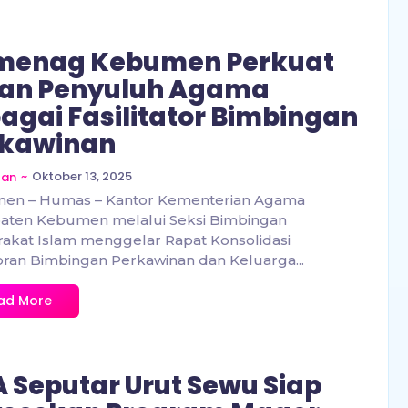
menag Kebumen Perkuat
ran Penyuluh Agama
agai Fasilitator Bimbingan
rkawinan
~
Oktober 13, 2025
zan
en – Humas – Kantor Kementerian Agama
aten Kebumen melalui Seksi Bimbingan
akat Islam menggelar Rapat Konsolidasi
ran Bimbingan Perkawinan dan Keluarga...
ad More
 Seputar Urut Sewu Siap