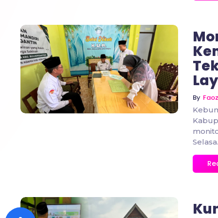
Mon
Ke
Tek
No Comments
Lay
By
Fao
Kebum
Kabupa
monito
Selasa.
Re
Kun