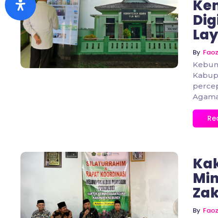
Ke
Dig
No Comments
La
By
Fao
Kebum
Kabup
percep
Agama.
Re
Ka
Min
Zak
No Comments
By
Fao