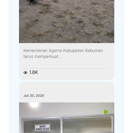
Kementerian Agama Kabupaten Kebumen
terus memperkuat...
1.8K
kemenagkebumen
Juli 30, 2026