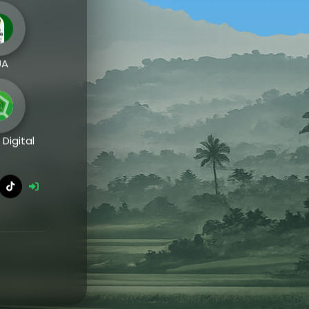
wa
UA
 Digital