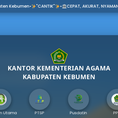
 KEMENTERIAN AGAM
en
•
"CANTIK"
•
CEPAT, AKURAT, NYAMAN, TERTIB, IKH
BUPATEN KEBUMEN
Pelayanan
Unit Kerja
Keagamaan
KANTOR KEMENTERIAN AGAMA
KABUPATEN KEBUMEN
Media Sosial
Alamat
Whatshapp
(0287) 381769
Instagram
n Utama
PTSP
Pusdatin
PP
Facebook
Jl. Pahlawan No.04, Keb