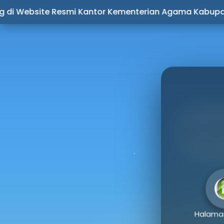
KANTOR
e Resmi Kantor Kementerian Agama Kabupaten Kebum
KA
Beranda
Berita
Profil
Halama