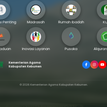
Tiktok
Bumirejo, Kec. Kebumen,
Youtube
Kabupaten Kebumen, Ja
Tengah 54351
i Penting
Madrasah
Rumah Ibadah
K
aduan
Inovasi Layanan
Pusaka
Alquran
© 2026 Kementerian Agama Kabupaten Kebumen
Kementerian Agama
Kabupaten Kebumen
© 2026 Kementerian Agama Kabupaten Kebumen.