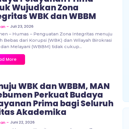
uk Wujudkan Zona
egritas WBK dan WBBM
~
Juli 23, 2026
zan
en – Humas – Penguatan Zona Integritas menuju
h Bebas dari Korupsi (WBK) dan Wilayah Birokrasi
 dan Melayani (WBBM) tidak cukup...
ad More
nuju WBK dan WBBM, MAN
ebumen Perkuat Budaya
ayanan Prima bagi Seluruh
itas Akademika
~
Juni 22, 2026
zan