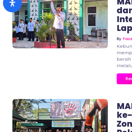
MA
dan
Int
No Comments
La
By
Fao
Kebum
mempe
bersih
melalu
Re
MA
ke
Zon
No Comments