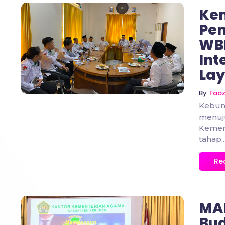
Ke
Pe
WBK
No Comments
Int
La
By
Fao
Kebum
menuju
Kemen
tahap..
Re
MA
Bud