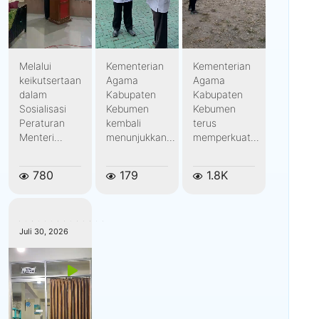
Melalui
Kementerian
Kementerian
keikutsertaan
Agama
Agama
dalam
Kabupaten
Kabupaten
Sosialisasi
Kebumen
Kebumen
Peraturan
kembali
terus
Menteri...
menunjukkan...
memperkuat...
780
179
1.8K
kemenagkebumen
Juli 30, 2026