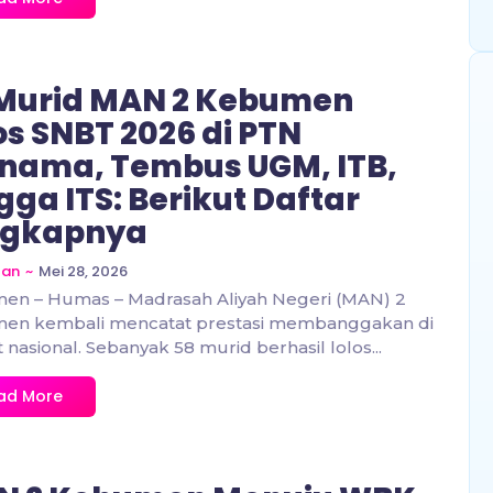
Murid MAN 2 Kebumen
os SNBT 2026 di PTN
nama, Tembus UGM, ITB,
gga ITS: Berikut Daftar
ngkapnya
~
Mei 28, 2026
zan
en – Humas – Madrasah Aliyah Negeri (MAN) 2
en kembali mencatat prestasi membanggakan di
t nasional. Sebanyak 58 murid berhasil lolos...
ad More