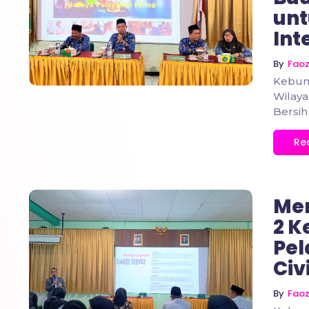
unt
No Comments
Int
By
Fao
Kebum
Wilaya
Bersih
Re
Me
2 K
Pel
Civ
No Comments
By
Fao