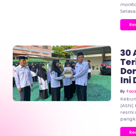
monito
Selasa.
Re
30
Ter
Dor
No Comments
Ini
By
Fao
Kebume
(ASN)
resmi 
pangkat
Re