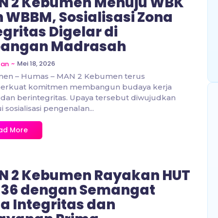
N 2 Kebumen Menuju WBK
 WBBM, Sosialisasi Zona
egritas Digelar di
pangan Madrasah
~
Mei 18, 2026
zan
en – Humas – MAN 2 Kebumen terus
rkuat komitmen membangun budaya kerja
 dan berintegritas. Upaya tersebut diwujudkan
i sosialisasi pengenalan...
ad More
N 2 Kebumen Rayakan HUT
-36 dengan Semangat
a Integritas dan