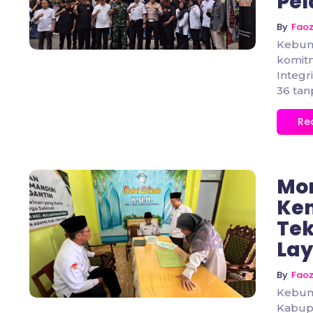
Pel
By
Fao
Kebum
komit
Integr
36 tanp
Re
Mon
Ke
Tek
No Comments
Lay
By
Fao
Kebum
Kabupa