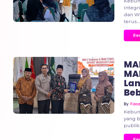
Kebum
Integr
dan Wi
terus...
Re
MAN
MAN
Lan
No Comments
Beb
By
Fao
Kebum
yang b
publik
Re