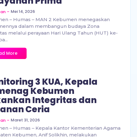
ayanan Prima
~
Mei 14, 2026
zan
en – Humas – MAN 2 Kebumen menegaskan
mennya dalam membangun budaya Zona
itas melalui perayaan Hari Ulang Tahun (HUT) ke-
a...
ad More
itoring 3 KUA, Kepala
menag Kebumen
ankan Integritas dan
anan Ceria
~
Maret 31, 2026
zan
en – Humas – Kepala Kantor Kementerian Agama
ten Kebumen, Anif Solikhin, melakukan