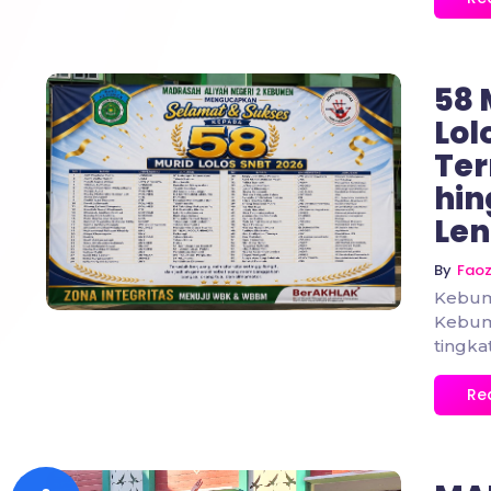
58 
Lol
Ter
hin
No Comments
Le
By
Fao
Kebum
Kebum
tingka
Re