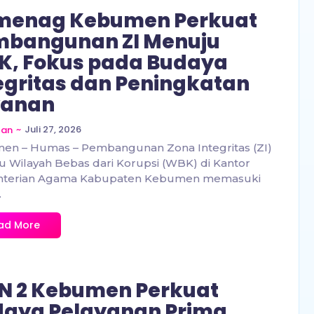
menag Kebumen Perkuat
mbangunan ZI Menuju
, Fokus pada Budaya
egritas dan Peningkatan
yanan
~
Juli 27, 2026
zan
en – Humas – Pembangunan Zona Integritas (ZI)
 Wilayah Bebas dari Korupsi (WBK) di Kantor
terian Agama Kabupaten Kebumen memasuki
.
ad More
N 2 Kebumen Perkuat
aya Pelayanan Prima