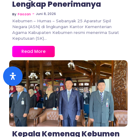
Lengkap Penerimanya
~
Juni 8, 2026
By
Faozan
Kebumen – Humas – Sebanyak 25 Aparatur Sipil
Negara (ASN) di lingkungan Kantor Kementerian
Agama Kabupaten Kebumen resmi menerima Surat
Keputusan (SK)...
Read More
No Comments
Kepala Kemenag Kebumen