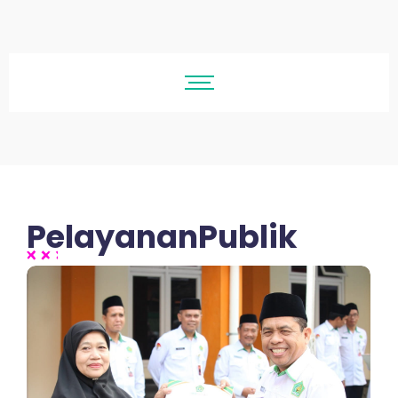
PelayananPublik
No Comments