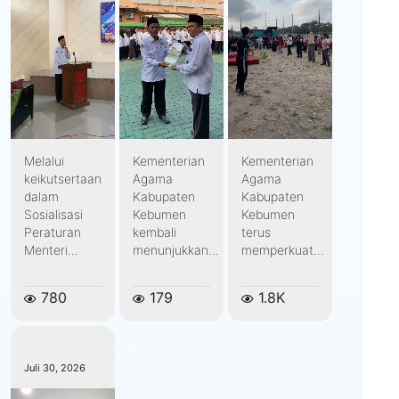
Melalui
Kementerian
Kementerian
keikutsertaan
Agama
Agama
dalam
Kabupaten
Kabupaten
Sosialisasi
Kebumen
Kebumen
Peraturan
kembali
terus
Menteri...
menunjukkan...
memperkuat...
780
179
1.8K
kemenagkebumen
Juli 30, 2026