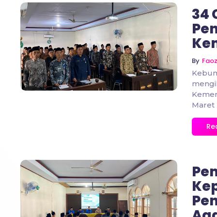
34 
Pen
Ke
No Comments
By
Fao
Kebum
mengik
Kemen
Maret 2
Re
Pem
Ke
Pen
No Comments
Aga