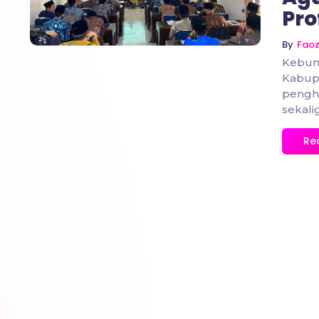
Pro
By
Fao
Kebum
Kabupa
pengh
sekali
Re