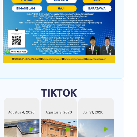
TIKTOK
kemenagkebumen
kemenagkebumen
kemenagkebumen
Agustus 4, 2026
Agustus 3, 2026
Juli 31, 2026