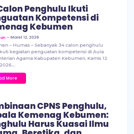
Calon Penghulu Ikuti
guatan Kompetensi di
menag Kebumen
~
Maret 12, 2026
zan
en – Humas – Sebanyak 34 calon penghulu
uti kegiatan penguatan kompetensi di Aula
terian Agama Kabupaten Kebumen, Kamis 12
026....
ad More
binaan CPNS Penghulu,
pala Kemenag Kebumen:
ghulu Harus Kuasai Ilmu
ma, Beretika, dan