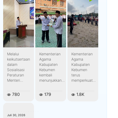
Melalui
Kementerian
Kementerian
keikutsertaan
Agama
Agama
dalam
Kabupaten
Kabupaten
Sosialisasi
Kebumen
Kebumen
Peraturan
kembali
terus
Menteri...
menunjukkan...
memperkuat...
780
179
1.8K
kemenagkebumen
Juli 30, 2026