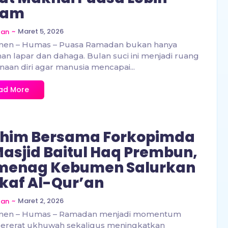
lam
~
Maret 5, 2026
zan
en – Humas – Puasa Ramadan bukan hanya
n lapar dan dahaga. Bulan suci ini menjadi ruang
aan diri agar manusia mencapai...
ad More
rhim Bersama Forkopimda
Masjid Baitul Haq Prembun,
menag Kebumen Salurkan
af Al-Qur’an
~
Maret 2, 2026
zan
en – Humas – Ramadan menjadi momentum
rerat ukhuwah sekaligus meningkatkan