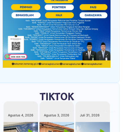
TIKTOK
kemenagkebumen
kemenagkebumen
kemenagkebumen
Agustus 4, 2026
Agustus 3, 2026
Juli 31, 2026