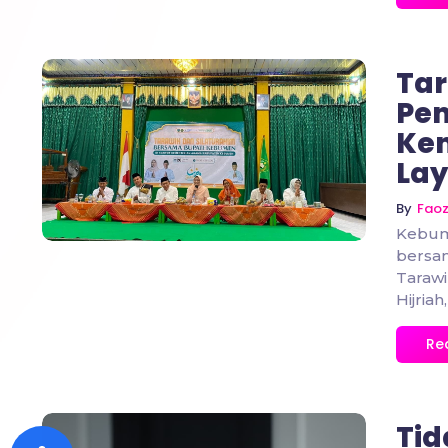
Tar
Pe
Kem
No Comments
Lay
By
Fao
Kebum
bersa
Tarawi
Hijriah
Re
Tid