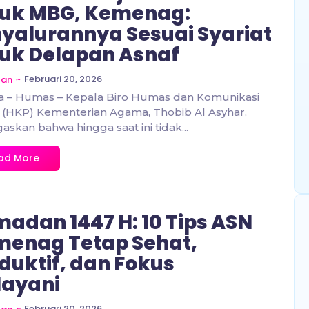
tuk MBG, Kemenag:
yalurannya Sesuai Syariat
uk Delapan Asnaf
~
Februari 20, 2026
zan
a – Humas – Kepala Biro Humas dan Komunikasi
 (HKP) Kementerian Agama, Thobib Al Asyhar,
skan bahwa hingga saat ini tidak...
ad More
adan 1447 H: 10 Tips ASN
enag Tetap Sehat,
duktif, dan Fokus
layani
~
Februari 20, 2026