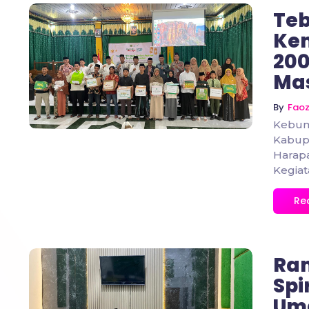
Te
Ke
200
No Comments
Ma
By
Fao
Kebum
Kabup
Harapa
Kegiata
Re
Ra
Spi
Uma