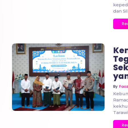
kepedu
dan Si
Re
Ke
Teg
Sek
yan
No Comments
By
Fao
Kebum
Ramada
kekhu
Tarawi
Re