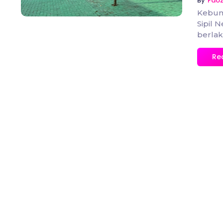
By
Fao
Kebum
Sipil 
berlak
Re