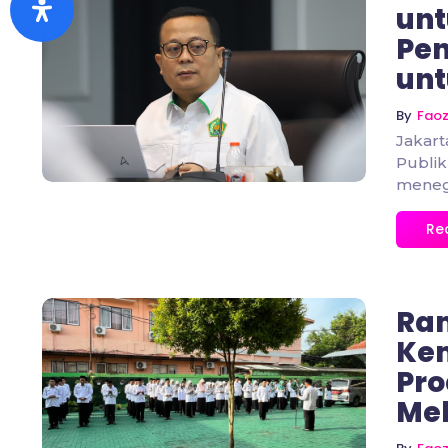
un
Pen
unt
No Comments
By
Fao
Jakart
Publik
menega
Re
Ram
Kem
Pro
No Comments
Me