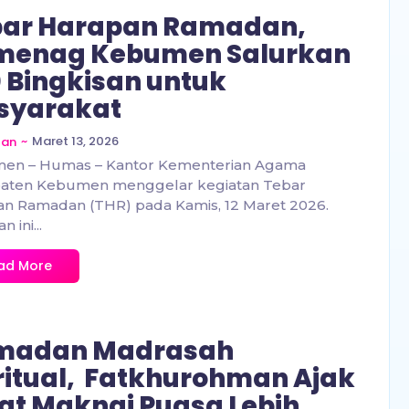
bar Harapan Ramadan,
menag Kebumen Salurkan
 Bingkisan untuk
syarakat
~
Maret 13, 2026
zan
en – Humas – Kantor Kementerian Agama
aten Kebumen menggelar kegiatan Tebar
n Ramadan (THR) pada Kamis, 12 Maret 2026.
n ini...
ad More
madan Madrasah
ritual, Fatkhurohman Ajak
t Maknai Puasa Lebih