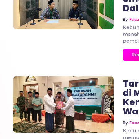
No Comments
Da
By
Fao
Kebum
menaha
pembin
Re
Ta
di 
Ke
No Comments
Wak
By
Fao
Kebum
mempe