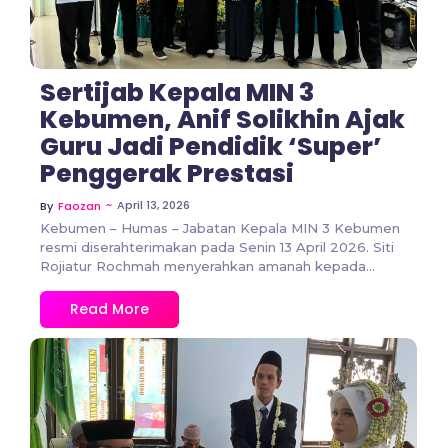
Sertijab Kepala MIN 3
Kebumen, Anif Solikhin Ajak
Guru Jadi Pendidik ‘Super’
Penggerak Prestasi
~
April 13, 2026
By
Faozan
Kebumen – Humas – Jabatan Kepala MIN 3 Kebumen
resmi diserahterimakan pada Senin 13 April 2026. Siti
Rojiatur Rochmah menyerahkan amanah kepada...
Read More
No Comments