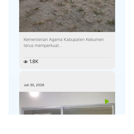
Kementerian Agama Kabupaten Kebumen
terus memperkuat...
1.8K
kemenagkebumen
Juli 30, 2026