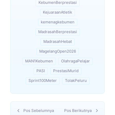
KebumenBerprestasi
KejuaraanAtletik
kemenagkebumen
MadrasahBerprestasi
MadrasahHebat
MagelangOpen2026
MAN1Kebumen
OlahragaPelajar
PASI
PrestasiMurid
Sprint100Meter
TolakPeluru
Pos Sebelumnya
Pos Berikutnya