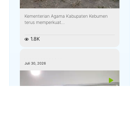
Kementerian Agama Kabupaten Kebumen
terus memperkuat...
1.8K
kemenagkebumen
Juli 30, 2026