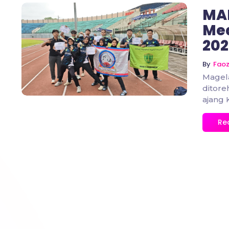
MAN
Med
202
No Comments
By
Fao
Magel
ditor
ajang 
Re