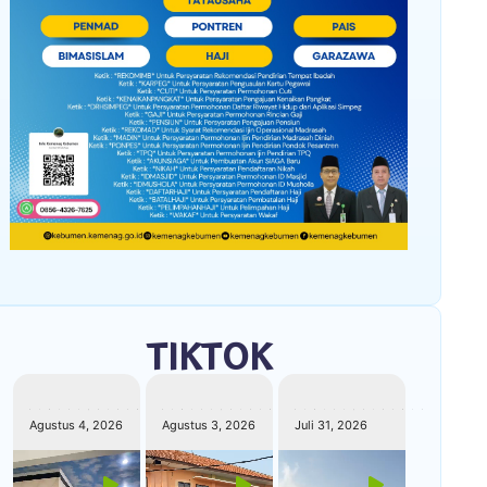
TIKTOK
kemenagkebumen
kemenagkebumen
kemenagkebumen
Agustus 4, 2026
Agustus 3, 2026
Juli 31, 2026