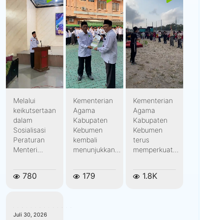
Melalui
Kementerian
Kementerian
keikutsertaan
Agama
Agama
dalam
Kabupaten
Kabupaten
Sosialisasi
Kebumen
Kebumen
Peraturan
kembali
terus
Menteri...
menunjukkan...
memperkuat...
780
179
1.8K
kemenagkebumen
Juli 30, 2026