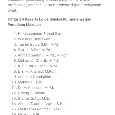
profesional, amanah, serta berorientasi pada pelayanan
umat.
Daftar 20 Peserta Lolos Seleksi Kompetensi dan
Penulisan Makalah
H. Muhammad Bahrul Ilmie
Widiarso Hernawan
Tamim Sobri, S.IP., M.M.
Sairun, S.Pd., M.Pd.
Ahmad Saekhu, M.Pd., M.Kom.
Mohamad Chasib, M.Pd.
Ir. Sri Hari Susanti, M.M.
Drs. H. Khamid, M.Pd.I.
Achmad Nurchakim
Mahmud Fauzi
Dr. H. Khomsin, M.Pd.
Ugeng Supriyadi
Irfangi, S.Ag., M.Si.
Ahmad Diaudin Anwar, S.H.I.
Ma’tufathu Rohman, S.Fil.I.
Kinanto, S.IP.