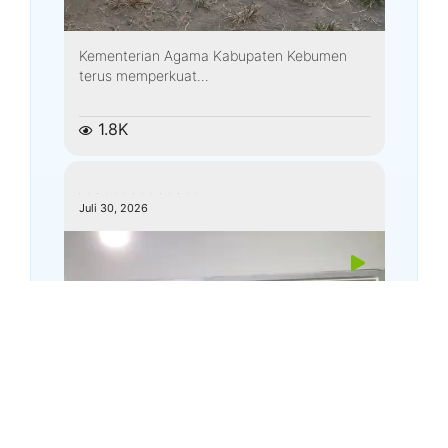
Kementerian Agama Kabupaten Kebumen
terus memperkuat...
1.8K
kemenagkebumen
Juli 30, 2026