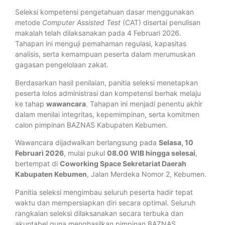
Seleksi kompetensi pengetahuan dasar menggunakan
metode
Computer Assisted Test
(CAT) disertai penulisan
makalah telah dilaksanakan pada 4 Februari 2026.
Tahapan ini menguji pemahaman regulasi, kapasitas
analisis, serta kemampuan peserta dalam merumuskan
gagasan pengelolaan zakat.
Berdasarkan hasil penilaian, panitia seleksi menetapkan
peserta lolos administrasi dan kompetensi berhak melaju
ke tahap
wawancara
. Tahapan ini menjadi penentu akhir
dalam menilai integritas, kepemimpinan, serta komitmen
calon pimpinan BAZNAS Kabupaten Kebumen.
Wawancara dijadwalkan berlangsung pada
Selasa, 10
Februari 2026
, mulai pukul
08.00 WIB hingga selesai
,
bertempat di
Coworking Space Sekretariat Daerah
Kabupaten Kebumen
, Jalan Merdeka Nomor 2, Kebumen.
Panitia seleksi mengimbau seluruh peserta hadir tepat
waktu dan mempersiapkan diri secara optimal. Seluruh
rangkaian seleksi dilaksanakan secara terbuka dan
akuntabel guna menghasilkan pimpinan BAZNAS