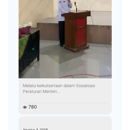
Melalui keikutsertaan dalam Sosialisasi
Peraturan Menteri...
780
kemenagkebumen
Agustus 3, 2026