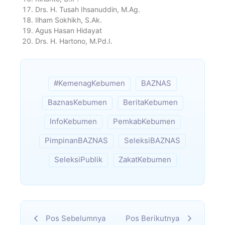
Drs. H. Tusah Ihsanuddin, M.Ag.
Ilham Sokhikh, S.Ak.
Agus Hasan Hidayat
Drs. H. Hartono, M.Pd.I.
#KemenagKebumen
BAZNAS
BaznasKebumen
BeritaKebumen
InfoKebumen
PemkabKebumen
PimpinanBAZNAS
SeleksiBAZNAS
SeleksiPublik
ZakatKebumen
Pos Sebelumnya
Pos Berikutnya