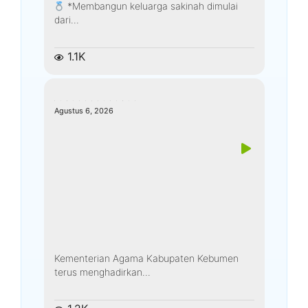
*Membangun keluarga sakinah dimulai
dari...
1.1K
kemenagkebumen
Agustus 6, 2026
Kementerian Agama Kabupaten Kebumen
terus menghadirkan...