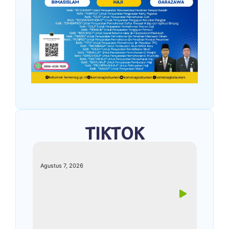
TIKTOK
kemenagkebumen
Agustus 7, 2026