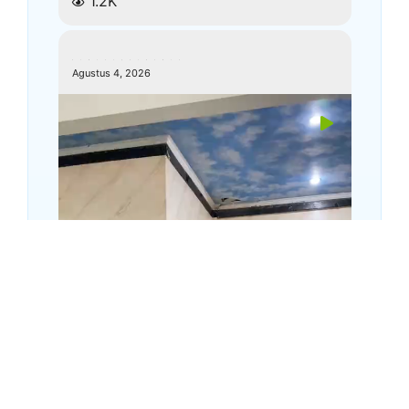
1.2K
kemenagkebumen
Agustus 4, 2026