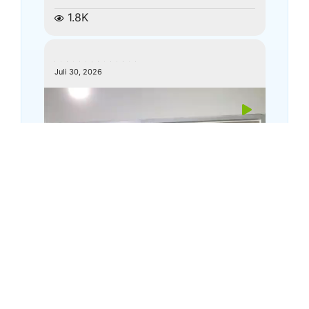
1.8K
kemenagkebumen
Juli 30, 2026