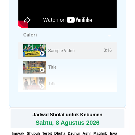
Galeri
3 Videos
0:16
Sample Video
Title
Title