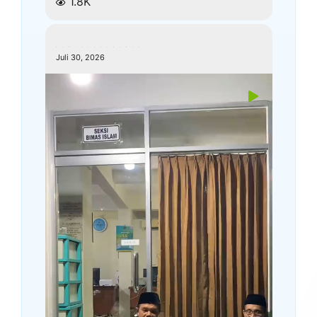
1.8K
kemenagkebumen
Juli 30, 2026