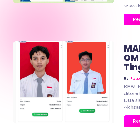
siswa k
Re
MAN
OMI
Tin
By
Fao
No Comments
KEBUM
ditore
Dua s
Akhsan,
Re