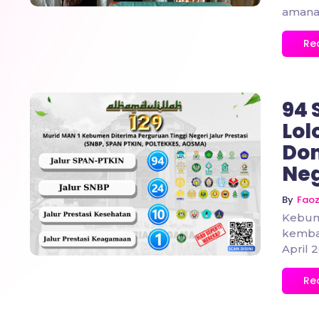
amanah
Re
94 
Lol
Dom
Neg
No Comments
By
Fao
Kebum
kembal
April 
Re