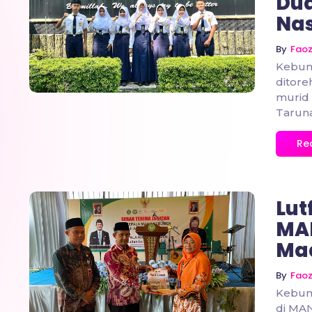
Dua
No Comments
Nas
By
Fao
Kebum
ditore
murid 
Taruna.
Re
Lut
MA
Mad
No Comments
By
Fao
Kebum
di MAN