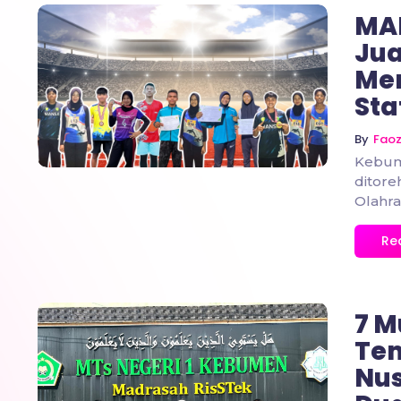
MAN
Jua
Men
No Comments
Sta
By
Fao
Kebume
ditor
Olahra
Re
7 M
Te
Nus