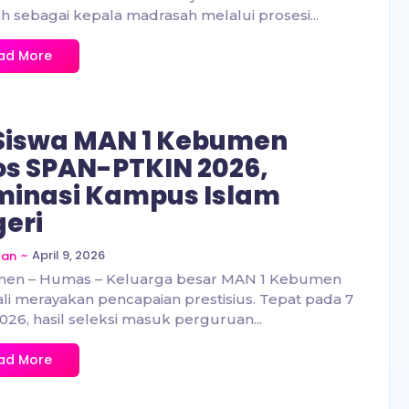
 sebagai kepala madrasah melalui prosesi...
ad More
Siswa MAN 1 Kebumen
os SPAN-PTKIN 2026,
inasi Kampus Islam
eri
~
April 9, 2026
zan
en – Humas – Keluarga besar MAN 1 Kebumen
i merayakan pencapaian prestisius. Tepat pada 7
2026, hasil seleksi masuk perguruan...
ad More