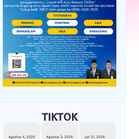
Jambore Pramuka MTs Jateng II Resmi
Berakhir, Kontingen Kebumen Raih 9
Prestasi
Kemenag Kebumen Salurkan 50 Tangki Air
Bersih untuk Pesantren, Masjid, Musala,
TPQ, dan Madin Terdampak Kekeringan
Anif Solikhin: Santri Harus Berani Bermimpi
Besar, Go-Tren Tahap III Perkuat Karakter
dan Nasionalisme
Kemenag Kebumen Supervisi Program
Bimwin di KUA Karanganyar, Perkuat
Layanan Perkawinan dan Keluarga Sakinah
Kemenag Kebumen Sosialisasikan
Pencetakan Ijazah 2026, Kepala Madrasah
Diminta Hindari Kesalahan Data