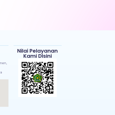
Kementerian
Agama
Kabupaten
Kebumen
menghadirkan
forum...
191