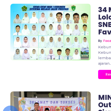
34 
Lol
SNB
Fav
No Comments
By
Fao
Kebum
Kebum
lemba
ajaran..
Re
MIN
Out