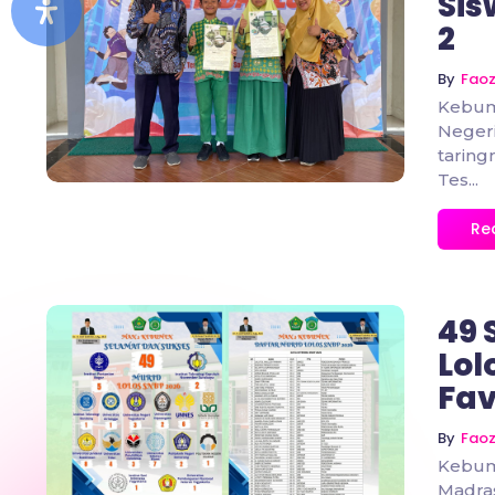
Sis
2
No Comments
By
Fao
Kebum
Neger
taring
Tes...
Re
49 
Lol
Fav
No Comments
By
Fao
Kebum
Madra