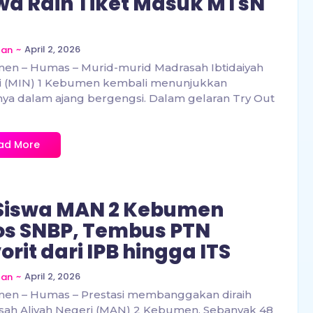
wa Raih Tiket Masuk MTsN
~
April 2, 2026
zan
en – Humas – Murid-murid Madrasah Ibtidaiyah
i (MIN) 1 Kebumen kembali menunjukkan
nya dalam ajang bergengsi. Dalam gelaran Try Out
ad More
Siswa MAN 2 Kebumen
os SNBP, Tembus PTN
orit dari IPB hingga ITS
~
April 2, 2026
zan
en – Humas – Prestasi membanggakan diraih
sah Aliyah Negeri (MAN) 2 Kebumen. Sebanyak 48