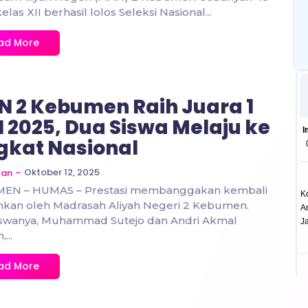
elas XII berhasil lolos Seleksi Nasional...
ad More
 2 Kebumen Raih Juara 1
 2025, Dua Siswa Melaju ke
gkat Nasional
~
Oktober 12, 2025
zan
EN – HUMAS – Prestasi membanggakan kembali
hkan oleh Madrasah Aliyah Negeri 2 Kebumen.
iswanya, Muhammad Sutejo dan Andri Akmal
...
ad More