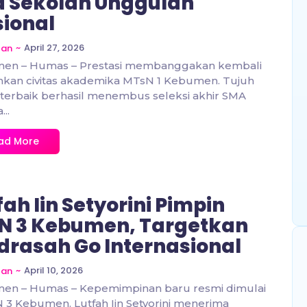
 Sekolah Unggulan
ional
~
April 27, 2026
zan
en – Humas – Prestasi membanggakan kembali
hkan civitas akademika MTsN 1 Kebumen. Tujuh
terbaik berhasil menembus seleksi akhir SMA
..
ad More
fah Iin Setyorini Pimpin
N 3 Kebumen, Targetkan
rasah Go Internasional
~
April 10, 2026
zan
en – Humas – Kepemimpinan baru resmi dimulai
 3 Kebumen. Lutfah Iin Setyorini menerima