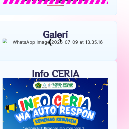
37 Tahun Mengabdi di Kemenag Kebumen,
Hj. Ruwiyatun Pensiun dengan Kenaikan
Pangkat Pengabdian
KPRI Tulus Kemenag Kebumen Luncurkan
Tabungan Suka Suka, Hj. Rosidah Catat
Setoran Awal Tertinggi Rp50 Juta
Terbit 40 Buku Digital Pendidikan Agama
Islam di Sekolah, Sila Unduh di Smart PAI
Kemenag Kebumen Terbitkan SK Izin
Operasional untuk 17 LPQ dan MDT,
Berikut Daftarnya
Indonesia Raya Menggema di Go-Tren
Tahap III, Kemenag Kebumen Perkuat
Nasionalisme, Karakter, dan Pesantren
Ramah Anak