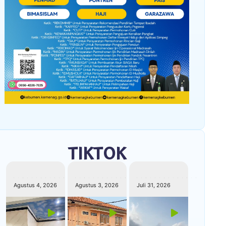
TIKTOK
kemenagkebumen
kemenagkebumen
kemenagkebumen
Agustus 4, 2026
Agustus 3, 2026
Juli 31, 2026