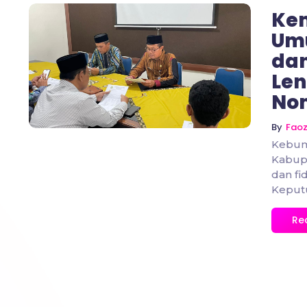
Ke
Umu
dan
No Comments
Len
No
By
Fao
Kebum
Kabup
dan fi
Keputu
Re