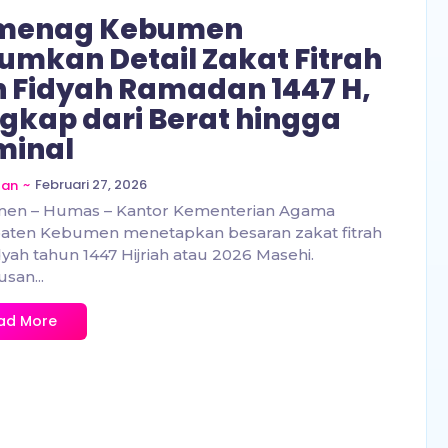
menag Kebumen
mkan Detail Zakat Fitrah
 Fidyah Ramadan 1447 H,
gkap dari Berat hingga
minal
~
Februari 27, 2026
zan
en – Humas – Kantor Kementerian Agama
aten Kebumen menetapkan besaran zakat fitrah
dyah tahun 1447 Hijriah atau 2026 Masehi.
san...
ad More