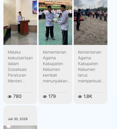
Melalui
Kementerian
Kementerian
keikutsertaan
Agama
Agama
dalam
Kabupaten
Kabupaten
Sosialisasi
Kebumen
Kebumen
Peraturan
kembali
terus
Menteri...
menunjukkan...
memperkuat...
780
179
1.8K
kemenagkebumen
Juli 30, 2026