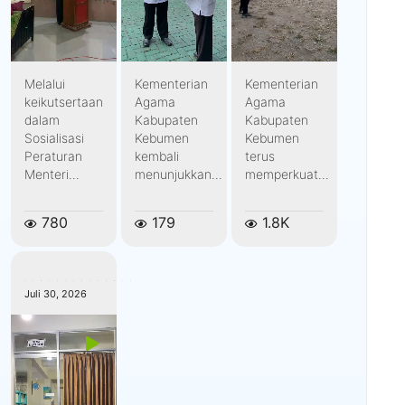
Melalui
Kementerian
Kementerian
keikutsertaan
Agama
Agama
dalam
Kabupaten
Kabupaten
Sosialisasi
Kebumen
Kebumen
Peraturan
kembali
terus
Menteri...
menunjukkan...
memperkuat...
780
179
1.8K
kemenagkebumen
Juli 30, 2026