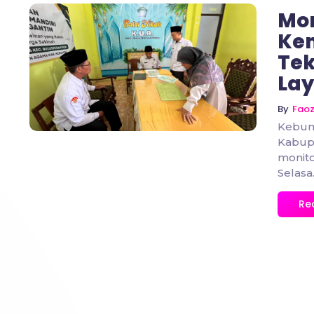
Mon
Ke
Tek
No Comments
Lay
By
Fao
Kebum
Kabupa
monito
Selasa.
Re