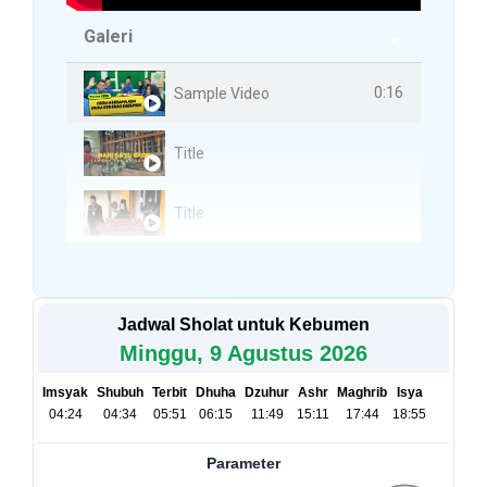
Galeri
3 Videos
0:16
Sample Video
Title
Title