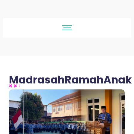
MadrasahRamahAnak
No Comments