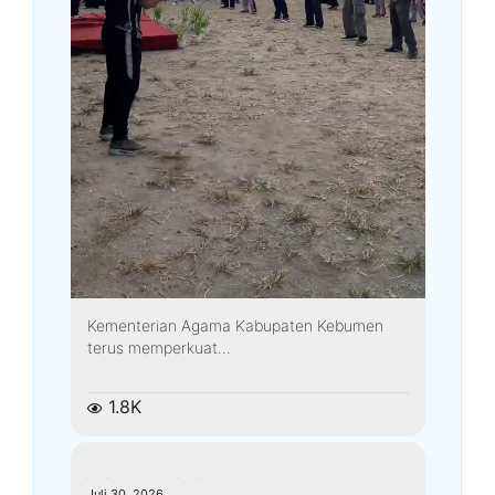
Kementerian Agama Kabupaten Kebumen
terus memperkuat...
1.8K
kemenagkebumen
Juli 30, 2026