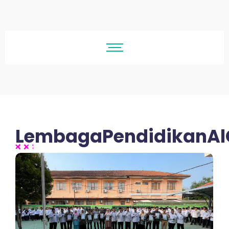
LembagaPendidikanAl
No Comments