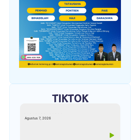
TIKTOK
kemenagkebumen
Agustus 7, 2026