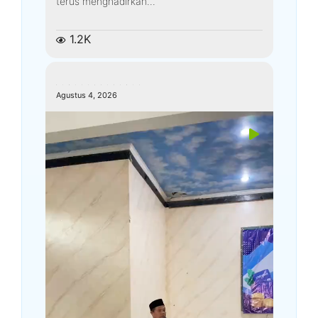
terus menghadirkan...
1.2K
kemenagkebumen
Agustus 4, 2026