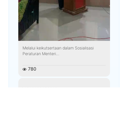
Melalui keikutsertaan dalam Sosialisasi
Peraturan Menteri...
780
kemenagkebumen
Agustus 3, 2026