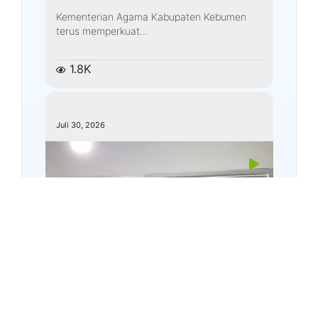
Kementerian Agama Kabupaten Kebumen
terus memperkuat...
1.8K
kemenagkebumen
Juli 30, 2026