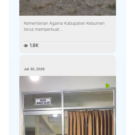
Kementerian Agama Kabupaten Kebumen
terus memperkuat...
1.8K
kemenagkebumen
Juli 30, 2026