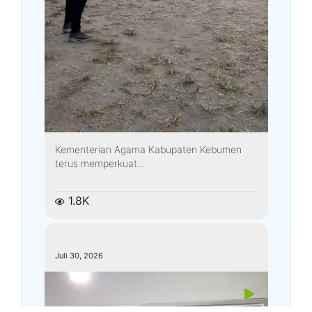
Kementerian Agama Kabupaten Kebumen
terus memperkuat...
1.8K
kemenagkebumen
Juli 30, 2026