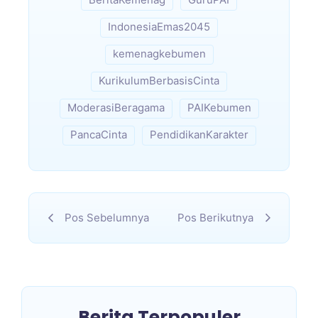
IndonesiaEmas2045
kemenagkebumen
KurikulumBerbasisCinta
ModerasiBeragama
PAIKebumen
PancaCinta
PendidikanKarakter
Pos Sebelumnya
Pos Berikutnya
Berita Terpopuler