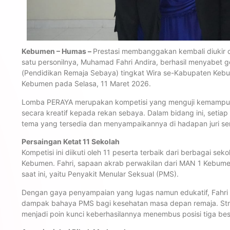
Kebumen – Humas –
Prestasi membanggakan kembali diukir 
satu personilnya, Muhamad Fahri Andira, berhasil menyabet 
(Pendidikan Remaja Sebaya) tingkat Wira se-Kabupaten Keb
Kebumen pada Selasa, 11 Maret 2026.
Lomba PERAYA merupakan kompetisi yang menguji kemampua
secara kreatif kepada rekan sebaya. Dalam bidang ini, setiap
tema yang tersedia dan menyampaikannya di hadapan juri ser
Persaingan Ketat 11 Sekolah
Kompetisi ini diikuti oleh 11 peserta terbaik dari berbagai se
Kebumen. Fahri, sapaan akrab perwakilan dari MAN 1 Kebumen
saat ini, yaitu Penyakit Menular Seksual (PMS).
Dengan gaya penyampaian yang lugas namun edukatif, Fahri 
dampak bahaya PMS bagi kesehatan masa depan remaja. Strat
menjadi poin kunci keberhasilannya menembus posisi tiga bes