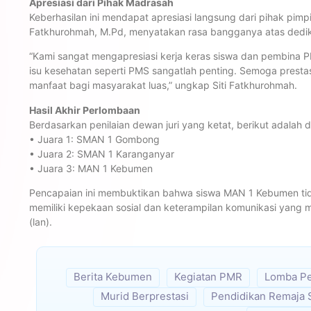
Apresiasi dari Pihak Madrasah
Keberhasilan ini mendapat apresiasi langsung dari pihak pimp
Fatkhurohmah, M.Pd, menyatakan rasa bangganya atas dedika
“Kami sangat mengapresiasi kerja keras siswa dan pembin
isu kesehatan seperti PMS sangatlah penting. Semoga prestas
manfaat bagi masyarakat luas,” ungkap Siti Fatkhurohmah.
Hasil Akhir Perlombaan
Berdasarkan penilaian dewan juri yang ketat, berikut adala
• Juara 1: SMAN 1 Gombong
• Juara 2: SMAN 1 Karanganyar
• Juara 3: MAN 1 Kebumen
Pencapaian ini membuktikan bahwa siswa MAN 1 Kebumen tid
memiliki kepekaan sosial dan keterampilan komunikasi yang
(lan).
Berita Kebumen
Kegiatan PMR
Lomba Pe
Murid Berprestasi
Pendidikan Remaja 