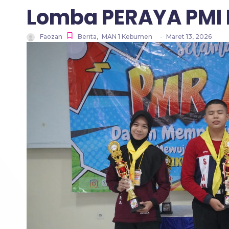
Lomba PERAYA PMI
Faozan
Berita
,
MAN 1 Kebumen
-
Maret 13, 2026