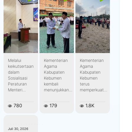
Melalui
Kementerian
Kementerian
keikutsertaan
Agama
Agama
dalam
Kabupaten
Kabupaten
Sosialisasi
Kebumen
Kebumen
Peraturan
kembali
terus
Menteri...
menunjukkan...
memperkuat...
780
179
1.8K
kemenagkebumen
Juli 30, 2026