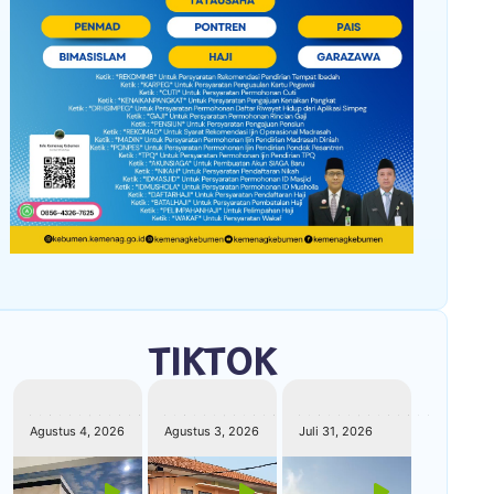
TIKTOK
kemenagkebumen
kemenagkebumen
kemenagkebumen
Agustus 4, 2026
Agustus 3, 2026
Juli 31, 2026