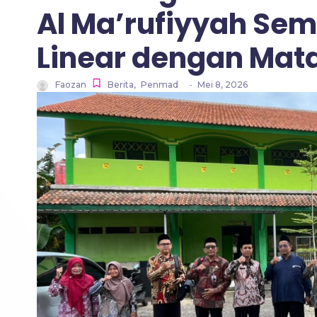
Al Ma’rufiyyah Sem
Linear dengan Mata
Faozan
Berita
,
Penmad
-
Mei 8, 2026