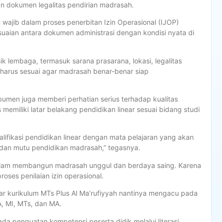
an dokumen legalitas pendirian madrasah.
wajib dalam proses penerbitan Izin Operasional (IJOP)
uaian antara dokumen administrasi dengan kondisi nyata di
k lembaga, termasuk sarana prasarana, lokasi, legalitas
a harus sesuai agar madrasah benar-benar siap
bumen juga memberi perhatian serius terhadap kualitas
miliki latar belakang pendidikan linear sesuai bidang studi
lifikasi pendidikan linear dengan mata pelajaran yang akan
n dan mutu pendidikan madrasah,” tegasnya.
 dalam membangun madrasah unggul dan berdaya saing. Karena
oses penilaian izin operasional.
r kurikulum MTs Plus Al Ma’rufiyyah nantinya mengacu pada
 MI, MTs, dan MA.
da penguatan kompetensi peserta didik melalui literasi,