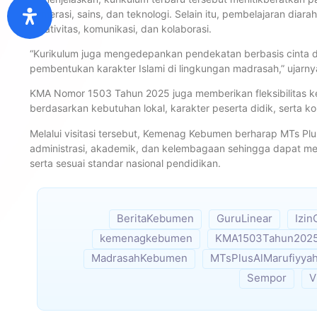
numerasi, sains, dan teknologi. Selain itu, pembelajaran di
kreativitas, komunikasi, dan kolaborasi.
“Kurikulum juga mengedepankan pendekatan berbasis cinta den
pembentukan karakter Islami di lingkungan madrasah,” ujarny
KMA Nomor 1503 Tahun 2025 juga memberikan fleksibilitas 
berdasarkan kebutuhan lokal, karakter peserta didik, serta k
Melalui visitasi tersebut, Kemenag Kebumen berharap MTs Pl
administrasi, akademik, dan kelembagaan sehingga dapat meng
serta sesuai standar nasional pendidikan.
BeritaKebumen
GuruLinear
Izin
kemenagkebumen
KMA1503Tahun202
MadrasahKebumen
MTsPlusAlMarufiyya
Sempor
V