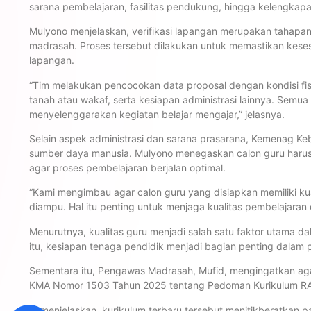
sarana pembelajaran, fasilitas pendukung, hingga kelengkap
Mulyono menjelaskan, verifikasi lapangan merupakan tahapan 
madrasah. Proses tersebut dilakukan untuk memastikan keses
lapangan.
“Tim melakukan pencocokan data proposal dengan kondisi fisi
tanah atau wakaf, serta kesiapan administrasi lainnya. Semu
menyelenggarakan kegiatan belajar mengajar,” jelasnya.
Selain aspek administrasi dan sarana prasarana, Kemenag Ke
sumber daya manusia. Mulyono menegaskan calon guru harus me
agar proses pembelajaran berjalan optimal.
“Kami mengimbau agar calon guru yang disiapkan memiliki kua
diampu. Hal itu penting untuk menjaga kualitas pembelajara
Menurutnya, kualitas guru menjadi salah satu faktor utama
itu, kesiapan tenaga pendidik menjadi bagian penting dalam pr
Sementara itu, Pengawas Madrasah, Mufid, mengingatkan aga
KMA Nomor 1503 Tahun 2025 tentang Pedoman Kurikulum RA,
Ia menjelaskan, kurikulum terbaru tersebut menitikberatkan pa