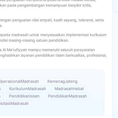
arahkan pada pengembangan kemampuan berpikir kritis,
gan penguatan nilai empati, kasih sayang, toleransi, serta
a.
kepada madrasah untuk menyesuaikan implementasi kurikulum
ondisi masing-masing satuan pendidikan.
us Al Ma’rufiyyah mampu memenuhi seluruh persyaratan
hadirkan layanan pendidikan Islam berkualitas, profesional,
OperasionalMadrasah
KemenagJateng
5
KurikulumMadrasah
MadrasahHebat
h
PendidikanIslam
PendidikanMadrasah
isitasiMadrasah