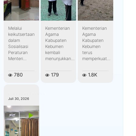
Melalui
Kementerian
Kementerian
keikutsertaan
Agama
Agama
dalam
Kabupaten
Kabupaten
Sosialisasi
Kebumen
Kebumen
Peraturan
kembali
terus
Menteri...
menunjukkan...
memperkuat...
780
179
1.8K
kemenagkebumen
Juli 30, 2026