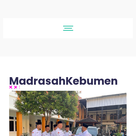
MadrasahKebumen
No Comments