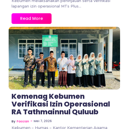
Kebumen melaksanakan peninjauan serta verifikasi
lapangan izin operasional MTs Plus...
Read More
No Comments
Kemenag Kebumen
Verifikasi Izin Operasional
RA Tathmainnul Quluub
~
Mei 7, 2026
By
Faozan
Kebumen – Humas – Kantor Kementerian Agama