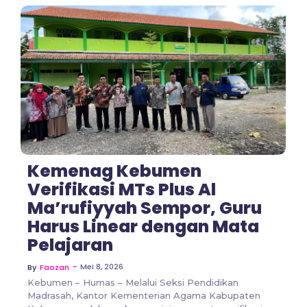
No Comments
Kemenag Kebumen
Verifikasi MTs Plus Al
Ma’rufiyyah Sempor, Guru
Harus Linear dengan Mata
Pelajaran
~
Mei 8, 2026
By
Faozan
Kebumen – Humas – Melalui Seksi Pendidikan
Madrasah, Kantor Kementerian Agama Kabupaten