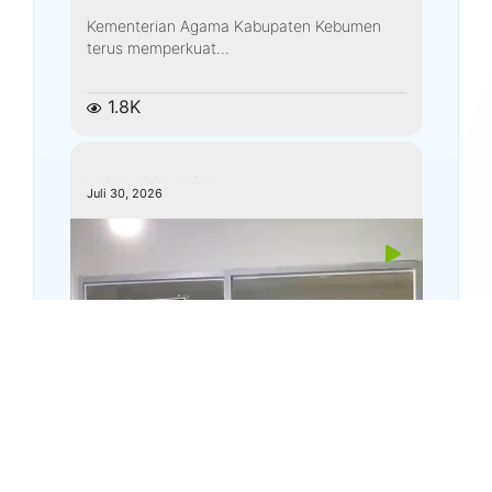
Kementerian Agama Kabupaten Kebumen
terus memperkuat...
1.8K
kemenagkebumen
Juli 30, 2026