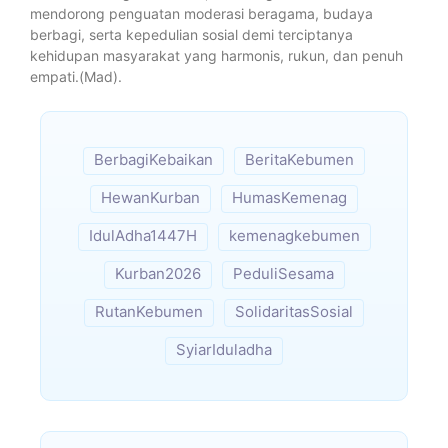
mendorong penguatan moderasi beragama, budaya
berbagi, serta kepedulian sosial demi terciptanya
kehidupan masyarakat yang harmonis, rukun, dan penuh
empati.(Mad).
BerbagiKebaikan
BeritaKebumen
HewanKurban
HumasKemenag
IdulAdha1447H
kemenagkebumen
Kurban2026
PeduliSesama
RutanKebumen
SolidaritasSosial
SyiarIduladha