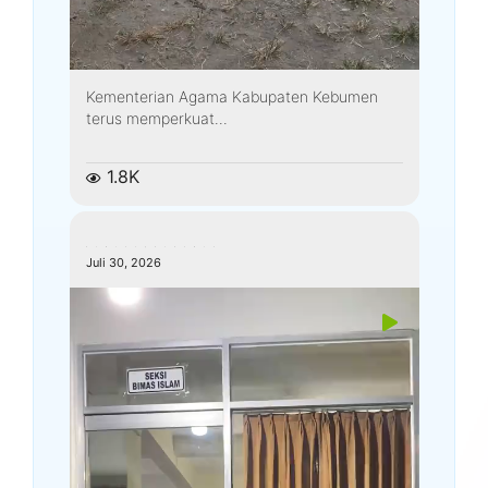
Kementerian Agama Kabupaten Kebumen
terus memperkuat...
1.8K
kemenagkebumen
Juli 30, 2026