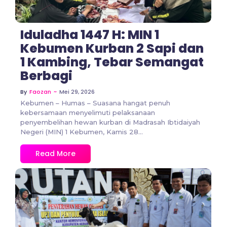
Iduladha 1447 H: MIN 1
Kebumen Kurban 2 Sapi dan
1 Kambing, Tebar Semangat
Berbagi
~
Mei 29, 2026
By
Faozan
Kebumen – Humas – Suasana hangat penuh
kebersamaan menyelimuti pelaksanaan
penyembelihan hewan kurban di Madrasah Ibtidaiyah
Negeri (MIN) 1 Kebumen, Kamis 28...
Read More
No Comments