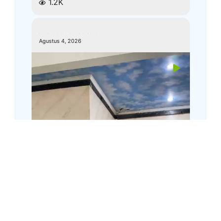
1.2K
kemenagkebumen
Agustus 4, 2026