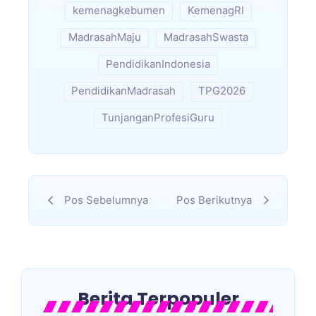
kemenagkebumen
KemenagRI
MadrasahMaju
MadrasahSwasta
PendidikanIndonesia
PendidikanMadrasah
TPG2026
TunjanganProfesiGuru
Pos Sebelumnya
Pos Berikutnya
Berita Terpopuler