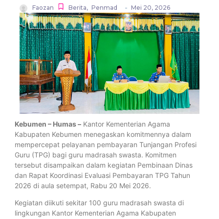
-
Faozan
Berita
,
Penmad
Mei 20, 2026
Kebumen – Humas –
Kantor Kementerian Agama
Kabupaten Kebumen menegaskan komitmennya dalam
mempercepat pelayanan pembayaran Tunjangan Profesi
Guru (TPG) bagi guru madrasah swasta. Komitmen
tersebut disampaikan dalam kegiatan Pembinaan Dinas
dan Rapat Koordinasi Evaluasi Pembayaran TPG Tahun
2026 di aula setempat, Rabu 20 Mei 2026.
Kegiatan diikuti sekitar 100 guru madrasah swasta di
lingkungan Kantor Kementerian Agama Kabupaten