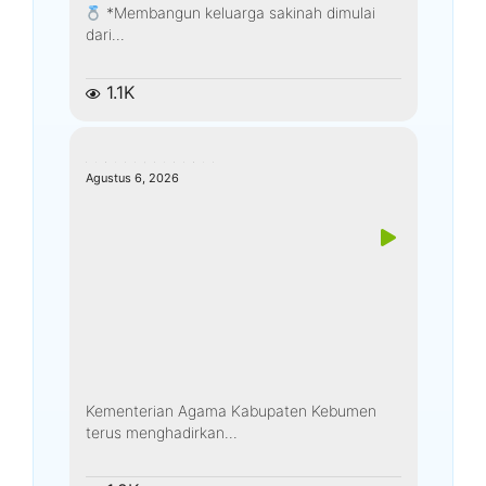
*Membangun keluarga sakinah dimulai
dari...
1.1K
kemenagkebumen
Agustus 6, 2026
Kementerian Agama Kabupaten Kebumen
terus menghadirkan...