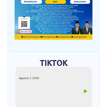
TIKTOK
kemenagkebumen
Agustus 7, 2026