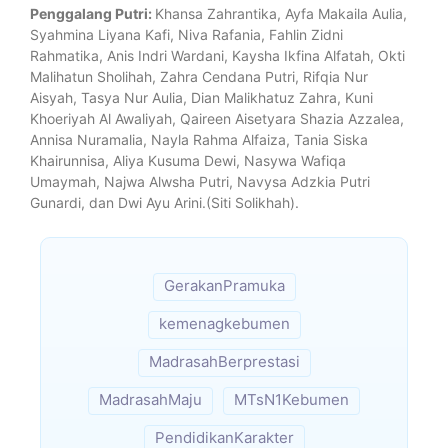
Penggalang Putri:
Khansa Zahrantika, Ayfa Makaila Aulia,
Syahmina Liyana Kafi, Niva Rafania, Fahlin Zidni
Rahmatika, Anis Indri Wardani, Kaysha Ikfina Alfatah, Okti
Malihatun Sholihah, Zahra Cendana Putri, Rifqia Nur
Aisyah, Tasya Nur Aulia, Dian Malikhatuz Zahra, Kuni
Khoeriyah Al Awaliyah, Qaireen Aisetyara Shazia Azzalea,
Annisa Nuramalia, Nayla Rahma Alfaiza, Tania Siska
Khairunnisa, Aliya Kusuma Dewi, Nasywa Wafiqa
Umaymah, Najwa Alwsha Putri, Navysa Adzkia Putri
Gunardi, dan Dwi Ayu Arini.(Siti Solikhah).
GerakanPramuka
kemenagkebumen
MadrasahBerprestasi
MadrasahMaju
MTsN1Kebumen
PendidikanKarakter