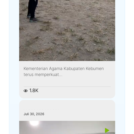
Kementerian Agama Kabupaten Kebumen
terus memperkuat...
1.8K
kemenagkebumen
Juli 30, 2026