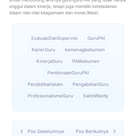
unggul dalam kinerja, tetapi juga memiliki keteladanan
dalam nilai-nilai keagamaan dan moral.(Mad).
EvaluasiDanSupervisi
GuruPAI
KarierGuru
kemenagkebumen
KinerjaGuru
PAIKebumen
PembinaanGuruPAI
PendidikanIslam
PengabdianGuru
ProfesionalismeGuru
SalimWazdy
Pos Sebelumnya
Pos Berikutnya