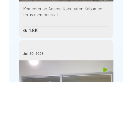
Kementerian Agama Kabupaten Kebumen
terus memperkuat...
1.8K
kemenagkebumen
Juli 30, 2026