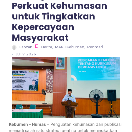
Perkuat Kehumasan
untuk Tingkatkan
Kepercayaan
Masyarakat
Faozan
Berita
,
MAN 1 Kebumen
,
Penmad
-
Juli 7, 2026
Kebumen – Humas
– Penguatan kehumasan dan publikasi
menjadi salah satu strategi penting untuk meningkatkan