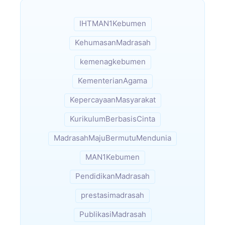
IHTMAN1Kebumen
KehumasanMadrasah
kemenagkebumen
KementerianAgama
KepercayaanMasyarakat
KurikulumBerbasisCinta
MadrasahMajuBermutuMendunia
MAN1Kebumen
PendidikanMadrasah
prestasimadrasah
PublikasiMadrasah