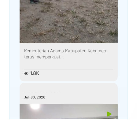
Kementerian Agama Kabupaten Kebumen
terus memperkuat...
1.8K
kemenagkebumen
Juli 30, 2026