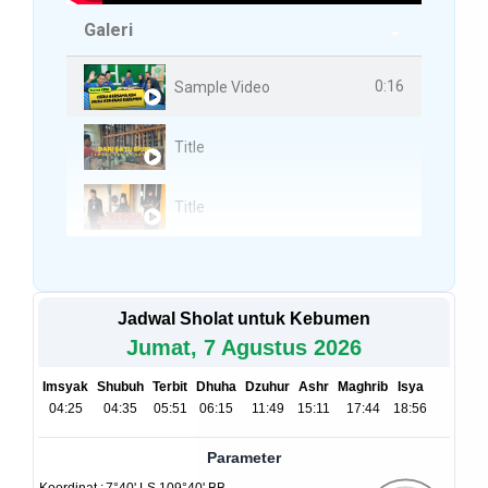
Galeri
3 Videos
0:16
Sample Video
Title
Title