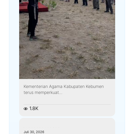
Kementerian Agama Kabupaten Kebumen
terus memperkuat...
1.8K
kemenagkebumen
Juli 30, 2026