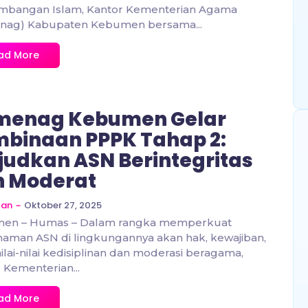
mbangan Islam, Kantor Kementerian Agama
nag) Kabupaten Kebumen bersama...
ad More
menag Kebumen Gelar
binaan PPPK Tahap 2:
udkan ASN Berintegritas
n Moderat
~
Oktober 27, 2025
zan
en – Humas – Dalam rangka memperkuat
aman ASN di lingkungannya akan hak, kewajiban,
nilai-nilai kedisiplinan dan moderasi beragama,
 Kementerian...
ad More