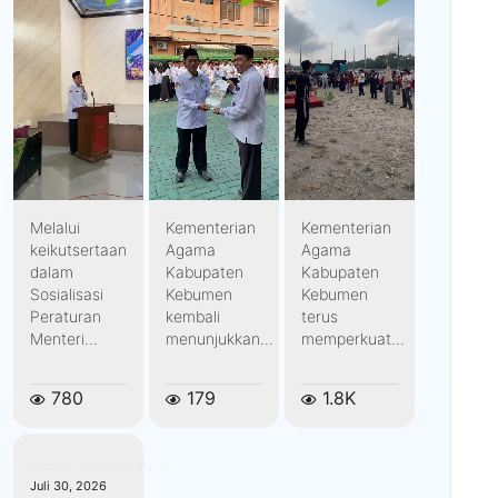
Melalui
Kementerian
Kementerian
keikutsertaan
Agama
Agama
dalam
Kabupaten
Kabupaten
Sosialisasi
Kebumen
Kebumen
Peraturan
kembali
terus
Menteri...
menunjukkan...
memperkuat...
780
179
1.8K
kemenagkebumen
Juli 30, 2026