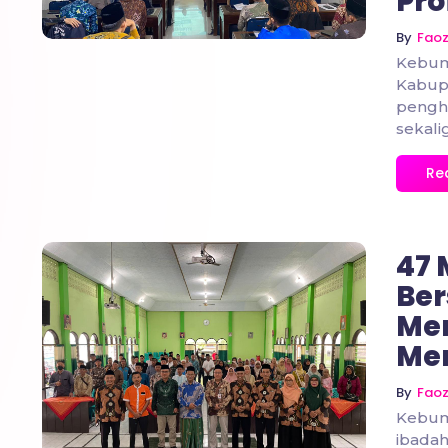
Pro
By
Fao
Kebum
Kabupa
pengh
sekali
Re
47 
Be
Men
Me
No Comments
By
Fao
Kebum
ibadah