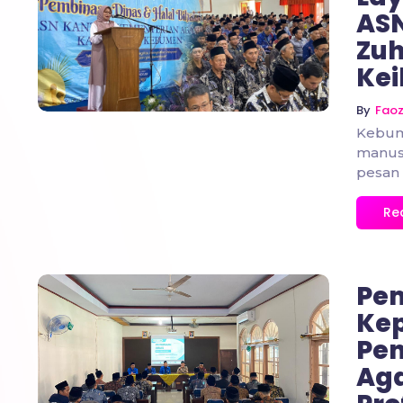
AS
No Comments
Zuh
Kei
By
Fao
Kebum
manusi
pesan 
Re
Pem
Ke
Pen
No Comments
Aga