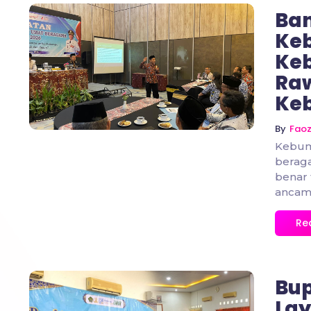
Ba
Ke
Ke
No Comments
Ra
Ke
By
Fao
Kebum
berag
benar
ancama
Re
Bup
Lay