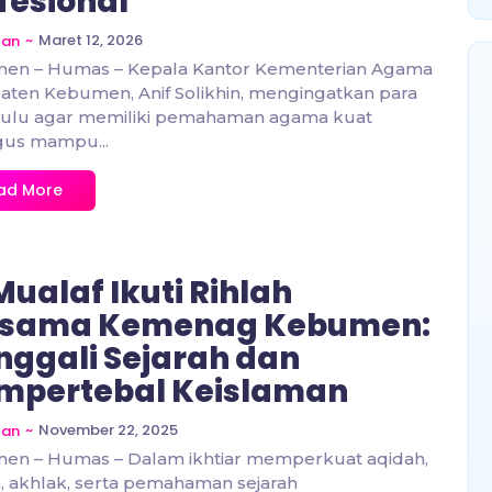
fesional
~
Maret 12, 2026
zan
en – Humas – Kepala Kantor Kementerian Agama
ten Kebumen, Anif Solikhin, mengingatkan para
ulu agar memiliki pemahaman agama kuat
gus mampu...
ad More
Mualaf Ikuti Rihlah
rsama Kemenag Kebumen:
ggali Sejarah dan
mpertebal Keislaman
~
November 22, 2025
zan
en – Humas – Dalam ikhtiar memperkuat aqidah,
, akhlak, serta pemahaman sejarah