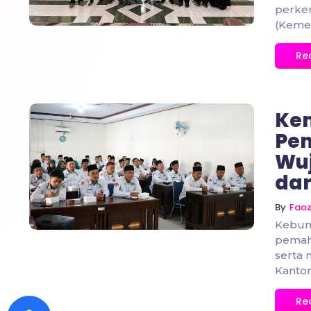
perke
(Keme
Re
Ke
Pem
Wuj
No Comments
da
By
Fao
Kebum
pemah
serta 
Kantor
Re