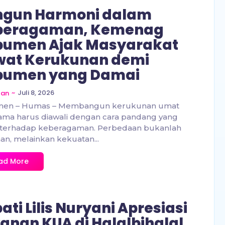
ngun Harmoni dalam
beragaman, Kemenag
bumen Ajak Masyarakat
wat Kerukunan demi
bumen yang Damai
~
Juli 8, 2026
zan
en – Humas – Membangun kerukunan umat
ama harus diawali dengan cara pandang yang
 terhadap keberagaman. Perbedaan bukanlah
n, melainkan kekuatan...
ad More
ati Lilis Nuryani Apresiasi
anan KUA di Halalbihalal