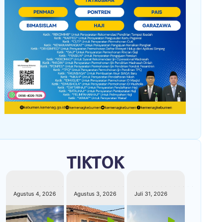
TIKTOK
kemenagkebumen
kemenagkebumen
kemenagkebumen
Agustus 4, 2026
Agustus 3, 2026
Juli 31, 2026