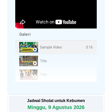
Galeri
3 Videos
0:16
Sample Video
Title
Title