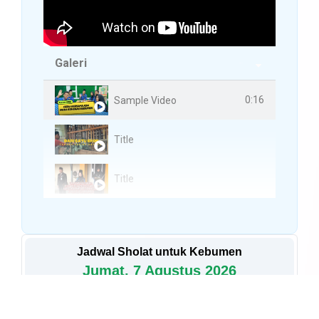
Galeri
3 Videos
0:16
Sample Video
Title
Title