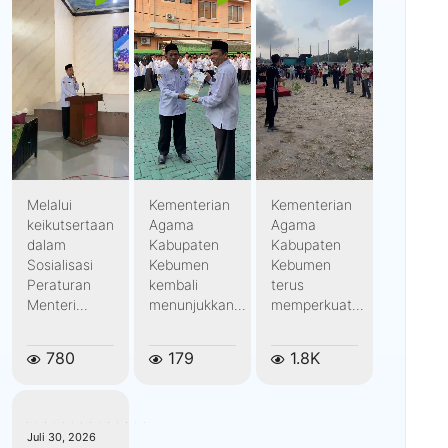
Melalui
Kementerian
Kementerian
keikutsertaan
Agama
Agama
dalam
Kabupaten
Kabupaten
Sosialisasi
Kebumen
Kebumen
Peraturan
kembali
terus
Menteri...
menunjukkan...
memperkuat...
780
179
1.8K
kemenagkebumen
Juli 30, 2026