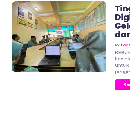
Tin
Dig
Gel
dan
No Comments
By
Fao
KEBUM
kegiat
untuk
pengel
Re