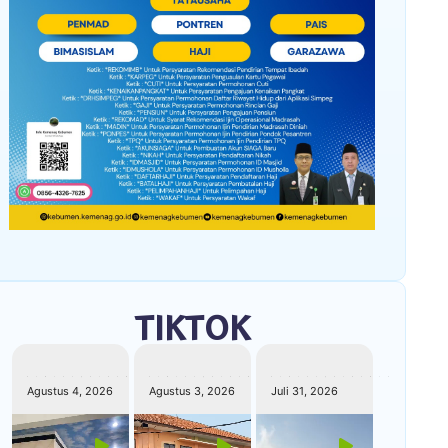
TIKTOK
kemenagkebumen
kemenagkebumen
kemenagkebumen
Agustus 4, 2026
Agustus 3, 2026
Juli 31, 2026