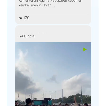
Kementerian Agama Kabupaten Kebumen
kembali menunjukkan...
179
kemenagkebumen
Juli 31, 2026