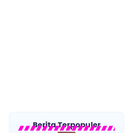
Empat Murid Madrasah
Terbaik Kebumen Siap
Berlaga di OMI Tingkat
Nasional, Ini Daftarnya
~
November 5, 2025
By
Faozan
Kebumen – Humas – Empat murid madrasah terbaik
asal Kabupaten Kebumen siap menunjukkan
kemampuan terbaiknya. Mereka akan berpartisipasi
dalam ajang bergengsi Olimpiade...
Read More
Berita Terpopuler