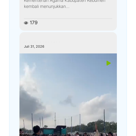
Kementerian Agama Kabupaten Kebumen
kembali menunjukkan...
179
kemenagkebumen
Juli 31, 2026