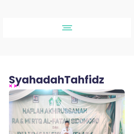
SyahadahTahfidz
No Comments