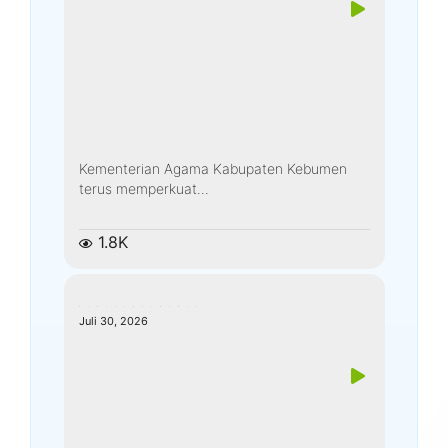
Kementerian Agama Kabupaten Kebumen
terus memperkuat...
1.8K
kemenagkebumen
Juli 30, 2026