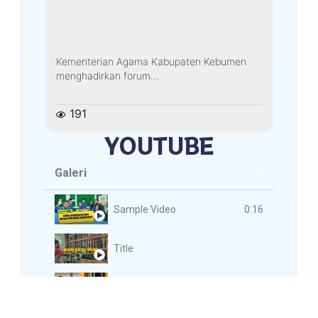
Kementerian Agama Kabupaten Kebumen
menghadirkan forum...
191
YOUTUBE
Galeri
3 Videos
0:16
Sample Video
Title
Title