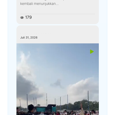
kembali menunjukkan...
179
kemenagkebumen
Juli 31, 2026