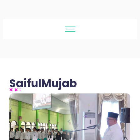
SaifulMujab
No Comments