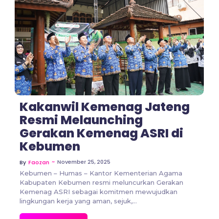
No Comments
Kakanwil Kemenag Jateng
Resmi Melaunching
Gerakan Kemenag ASRI di
Kebumen
~
November 25, 2025
By
Faozan
Kebumen – Humas – Kantor Kementerian Agama
Kabupaten Kebumen resmi meluncurkan Gerakan
Kemenag ASRI sebagai komitmen mewujudkan
lingkungan kerja yang aman, sejuk,...