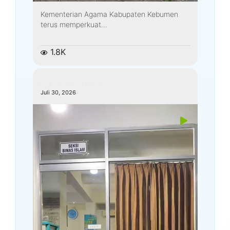
Kementerian Agama Kabupaten Kebumen
terus memperkuat...
1.8K
kemenagkebumen
Juli 30, 2026