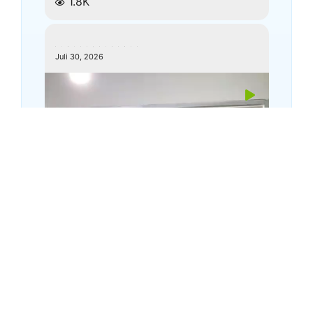
1.8K
kemenagkebumen
Juli 30, 2026