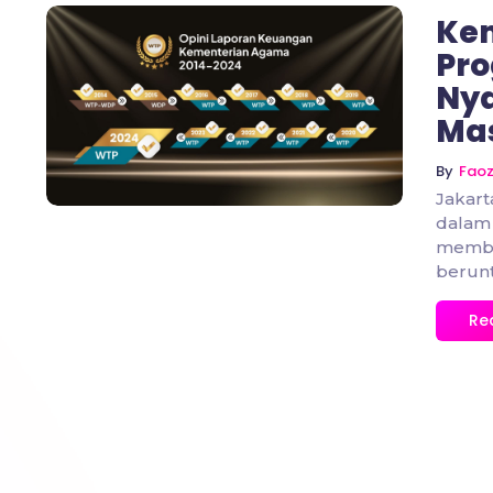
Ke
Pr
Nya
No Comments
Ma
By
Fao
Jakar
dalam 
membua
berunt
Re