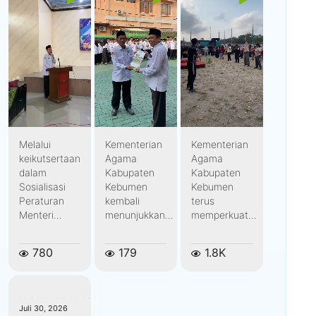
Melalui
Kementerian
Kementerian
keikutsertaan
Agama
Agama
dalam
Kabupaten
Kabupaten
Sosialisasi
Kebumen
Kebumen
Peraturan
kembali
terus
Menteri...
menunjukkan...
memperkuat...
780
179
1.8K
kemenagkebumen
Juli 30, 2026