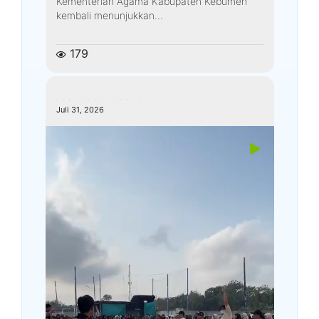
Kementerian Agama Kabupaten Kebumen
kembali menunjukkan...
179
kemenagkebumen
Juli 31, 2026