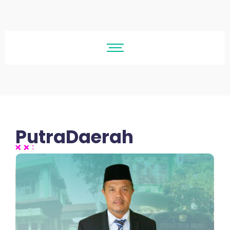
PutraDaerah
No Comments