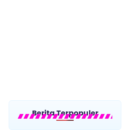
No Comments
Haji dari Pulau Onrust dan
Rubiah
~
Mei 12, 2026
By
Khafid Ashari
Setiap manusia pasti memiliki perjalanan hidup yang
penuh warna. Sebuah perjalanan yang menjadi sejarah
atas diri manusia tersebut. Kali ini, kembali kita buka...
Read More
Berita Terpopuler