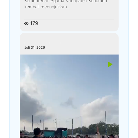
Kementerian Agama Kabupaten Kebumen
kembali menunjukkan...
179
kemenagkebumen
Juli 31, 2026