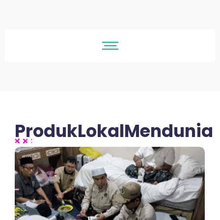
ProdukLokalMendunia
No Comments