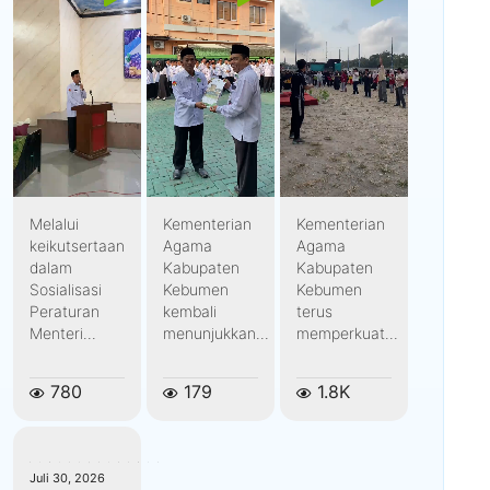
Melalui
Kementerian
Kementerian
keikutsertaan
Agama
Agama
dalam
Kabupaten
Kabupaten
Sosialisasi
Kebumen
Kebumen
Peraturan
kembali
terus
Menteri...
menunjukkan...
memperkuat...
780
179
1.8K
kemenagkebumen
Juli 30, 2026