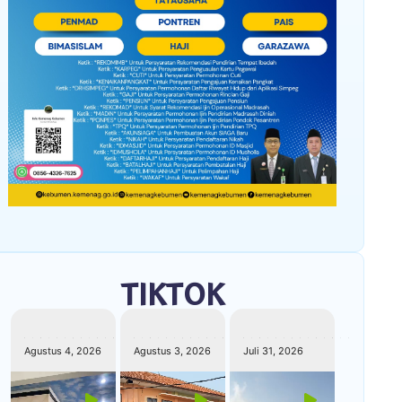
TIKTOK
kemenagkebumen
kemenagkebumen
kemenagkebumen
Agustus 4, 2026
Agustus 3, 2026
Juli 31, 2026