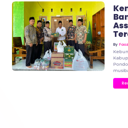
Ke
Ban
Ass
Te
No Comments
By
Fao
Kebum
Kabup
Pondok
musib
Re