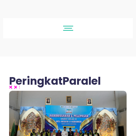
PeringkatParalel
No Comments