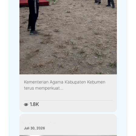
Kementerian Agama Kabupaten Kebumen
terus memperkuat...
1.8K
kemenagkebumen
Juli 30, 2026